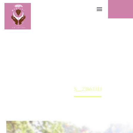
Home
S__23863313
Warning
: Undefined array key 0 in
/home/tenshikoubou/tenshikoubou.info/public
content/themes/thegem-elementor/functions.p
宮崎 高千穂 天安河原
3193
旅するヒーラー天使工房TOMO｜徳島発！あなたへの伝言
来の道へ導くヒーリングサイト
S__23863313