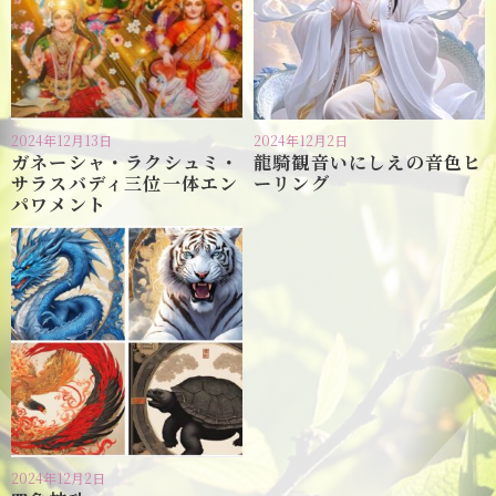
2024年12月13日
2024年12月2日
ガネーシャ・ラクシュミ・
龍騎観音いにしえの音色ヒ
サラスバディ三位一体エン
ーリング
パワメント
2024年12月2日