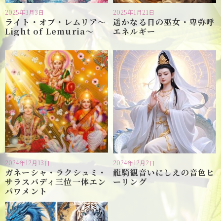
2025年3月3日
2025年1月21日
ライト・オブ・レムリア〜
遥かなる日の巫女・卑弥呼
Light of Lemuria〜
エネルギー
2024年12月13日
2024年12月2日
ガネーシャ・ラクシュミ・
龍騎観音いにしえの音色ヒ
サラスバディ三位一体エン
ーリング
パワメント