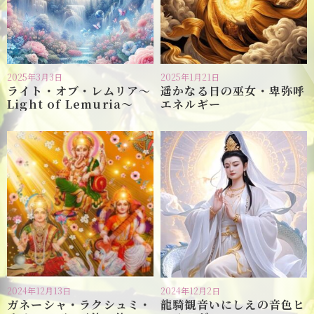
2025年3月3日
2025年1月21日
ライト・オブ・レムリア〜
遥かなる日の巫女・卑弥呼
Light of Lemuria〜
エネルギー
2024年12月13日
2024年12月2日
ガネーシャ・ラクシュミ・
龍騎観音いにしえの音色ヒ