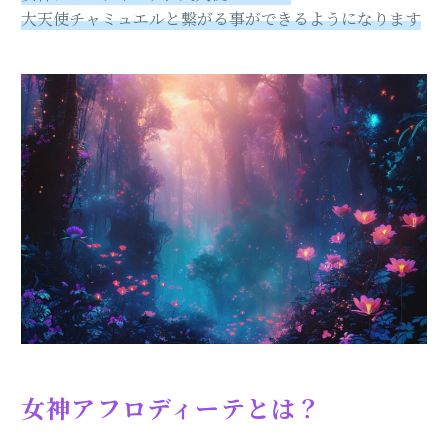
大天使チャミュエルと繋がる事ができるようになります
女神アフロディーテとは？
⁡