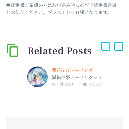
◉認定書ご希望の方はお申込み時に必ず『認定書希望』
とお伝えください。プラス１０００縁となります。
Related Posts
菊花結びヒーリング
瀬織津姫ヒーリングシリ
06 9月 2021
4,525
ーズ第4弾〜菊花結…