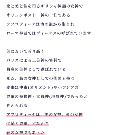
愛と美と性を司るギリシャ神話の女神で
オリュンポス十二神の一柱である
アフロディーテは海の泡から生まれ
ローマ神話ではヴィーナスの呼ばれています
⁡
美において誇り高く
パリスによる三美神の審判で
最高の美神として選ばれている
また、戦の女神としての側面も持つ
本来は中東(オリエント)や小アジアの
豊穣の植物神・太母神(地母神)であったと
考えられる
アフロディーテは、美の女神、愛の女神
生殖と豊穣、すなわち
春の女神でもあった