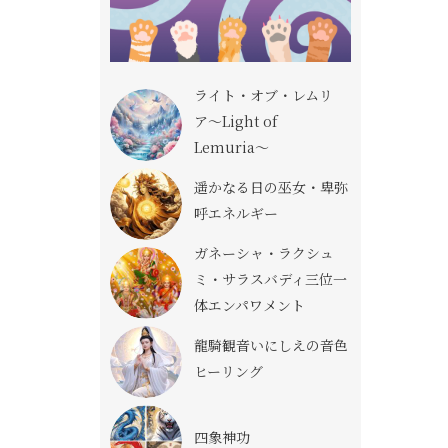
ライト・オブ・レムリ
ア〜Light of
Lemuria〜
遥かなる日の巫女・卑弥
呼エネルギー
ガネーシャ・ラクシュ
ミ・サラスバディ三位一
体エンパワメント
龍騎観音いにしえの音色
ヒーリング
四象神功