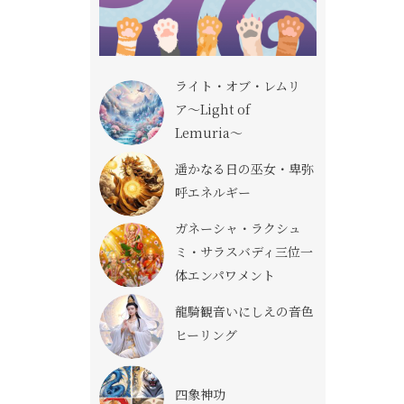
ライト・オブ・レムリ
ア〜Light of
Lemuria〜
遥かなる日の巫女・卑弥
呼エネルギー
ガネーシャ・ラクシュ
ミ・サラスバディ三位一
体エンパワメント
龍騎観音いにしえの音色
ヒーリング
四象神功