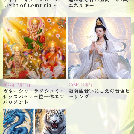
Light of Lemuria〜
エネルギー
2024年12月13日
2024年12月2日
ガネーシャ・ラクシュミ・
龍騎観音いにしえの音色ヒ
サラスバディ三位一体エン
ーリング
パワメント