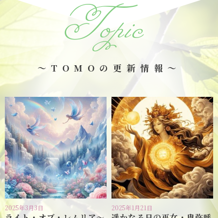
Topic
～TOMOの更新情報～
2025年3月3日
2025年1月21日
ライト・オブ・レムリア〜
遥かなる日の巫女・卑弥呼