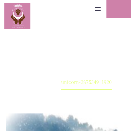
Home
Warning
: Undefined array key 0 in
unicorn-
/home/tenshikoubou/tenshikoubou.info/public
content/themes/thegem-elementor/functions.p
2875349_1920
3193
旅するヒーラー天使工房TOMO｜徳島発！あなたへの伝言
来の道へ導くヒーリングサイト
unicorn-2875349_1920