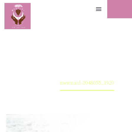
Home
Warning
: Undefined array key 0 in
mermaid-
/home/tenshikoubou/tenshikoubou.info/public
content/themes/thegem-elementor/functions.p
2048055_1920
3193
旅するヒーラー天使工房TOMO｜徳島発！あなたへの伝言
来の道へ導くヒーリングサイト
mermaid-2048055_1920