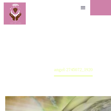
Home
Warning
: Undefined array key 0 in
angel-
/home/tenshikoubou/tenshikoubou.info/public
content/themes/thegem-elementor/functions.p
2745072_1920
3193
旅するヒーラー天使工房TOMO｜徳島発！あなたへの伝言
来の道へ導くヒーリングサイト
angel-2745072_1920