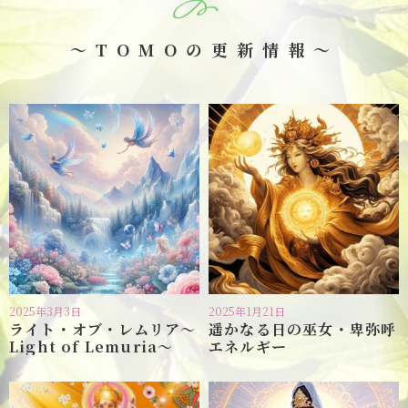
～TOMOの更新情報～
2025年3月3日
2025年1月21日
ライト・オブ・レムリア〜
遥かなる日の巫女・卑弥呼
Light of Lemuria〜
エネルギー