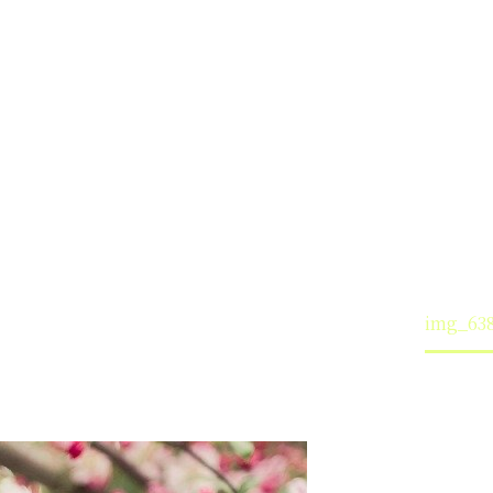
img_6387
Home
n
/home/tenshikoubou/tenshikoubou.info/public_h
elementor/functions.php
on line
3193
【アチューメント】木花開耶姫・桜花ヒーリング
img_63