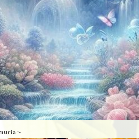
muria〜