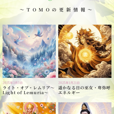
～TOMOの更新情報～
2025年3月3日
2025年1月21日
ライト・オブ・レムリア〜
遥かなる日の巫女・卑弥呼
Light of Lemuria〜
エネルギー