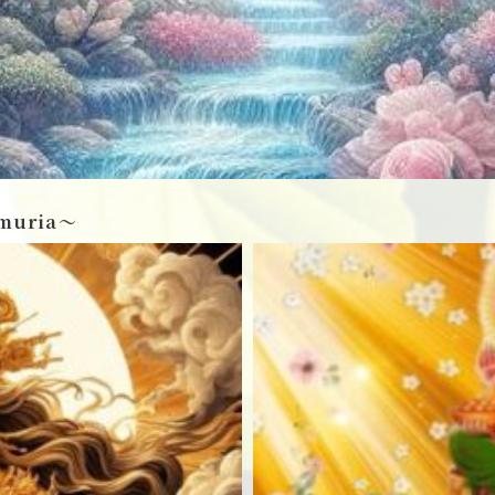
muria〜