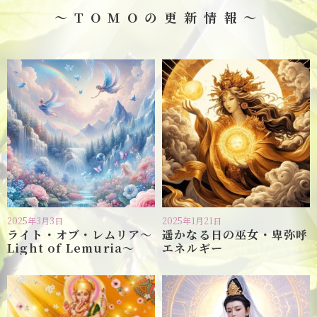
～TOMOの更新情報～
2025年3月3日
2025年1月21日
ライト・オブ・レムリア〜
遥かなる日の巫女・卑弥呼
Light of Lemuria〜
エネルギー