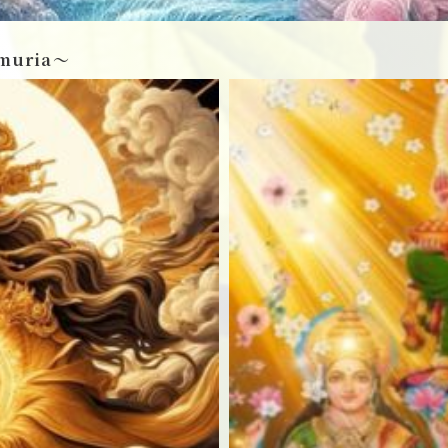
muria〜