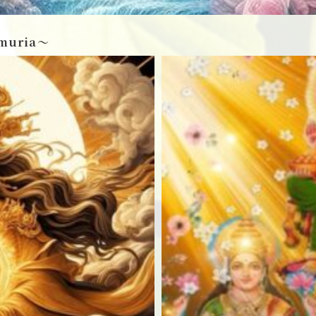
muria〜