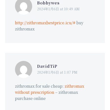
Bobbywes
2024年1月6日 at 10:49 AM
http://zithromaxbestprice.icu/#
buy
zithromax
DavidTiP
2024年1月6日 at 1:07 PM
zithromax for sale cheap:
zithromax
without prescription
– zithromax
purchase online