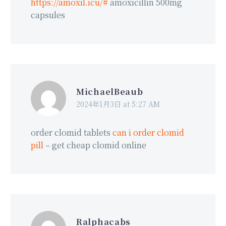
https://amoxil.icu/#
amoxicillin 500mg
capsules
MichaelBeaub
2024年1月3日 at 5:27 AM
order clomid tablets
can i order clomid
pill
– get cheap clomid online
Ralphacabs