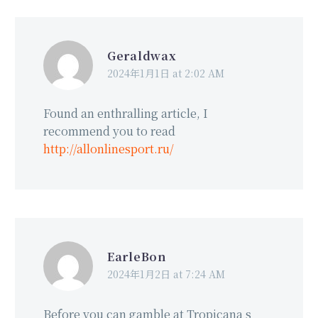
Geraldwax
2024年1月1日 at 2:02 AM
Found an enthralling article, I
recommend you to read
http://allonlinesport.ru/
EarleBon
2024年1月2日 at 7:24 AM
Before you can gamble at Tropicana s