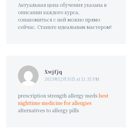
Актуальная цена обучения указана в
описании каждого курса,
ознакомиться с ней можно прямо
сейчас. Станьте идеальным мастером!
Xwjfjq
2023年12月31日 at 11:35 PM
prescription strength allergy meds
best
nighttime medicine for allergies
alternatives to allergy pills