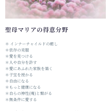
聖母
マリアの得意分野
＊ インナーチャイルドの癒し
＊依存の克服
＊愛を見つける
＊人や自分を許す
＊愛にあふれた家族を築く
＊子宝を授かる
＊自由になる
＊もっと健康になる
＊自らの神性(魂)と繋がる
＊無条件に愛する