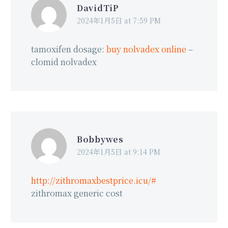
DavidTiP
2024年1月5日 at 7:59 PM
tamoxifen dosage:
buy nolvadex online
–
clomid nolvadex
Bobbywes
2024年1月5日 at 9:14 PM
http://zithromaxbestprice.icu/#
zithromax generic cost