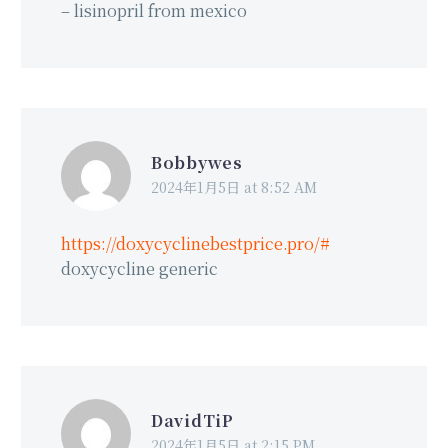
– lisinopril from mexico
Bobbywes
2024年1月5日 at 8:52 AM
https://doxycyclinebestprice.pro/#
doxycycline generic
DavidTiP
2024年1月5日 at 2:15 PM