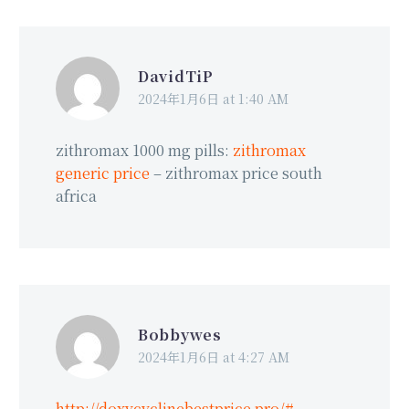
DavidTiP
2024年1月6日 at 1:40 AM
zithromax 1000 mg pills:
zithromax
generic price
– zithromax price south
africa
Bobbywes
2024年1月6日 at 4:27 AM
http://doxycyclinebestprice.pro/#