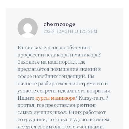
chernzooge
2023年12月21日 at 12:36 PM
В поисках курсов по обучению
профессии педикюра и маникюра?
Заходите на наш портал, где
предлагается повышение знаний в
сфере новейших тенденций. Вы
начнете разбираться в инструменте и
узнаете секреты идеального покрытия.
Ищите
курсы маникюра
? Kursy-ru.ru ?
портал, где представлен рейтинг
самых лучших школ. В них работают
сотрудники, которые с удовольствием
делятся своим опытом с учениками.