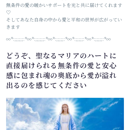
無条件の愛の暖かいサポートを光と共に届けてくれます
♡
そしてあなた自身の中から愛と平和の世界が広がってい
きます
∞︎*:;;;;;;:*∞︎*:;;;;;;:*∞︎*:;;;;;:*∞︎*:;;;;;:*∞︎*:;;;;;:*∞︎
どうぞ
、
聖なるマリアのハートに
直接届けられる無条件の愛と安心
感に包まれ魂の奥底から愛が溢れ
出るのを感じてください