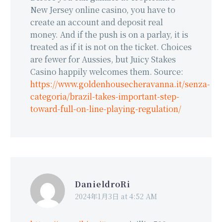
New Jersey online casino, you have to
create an account and deposit real
money. And if the push is on a parlay, it is
treated as if it is not on the ticket. Choices
are fewer for Aussies, but Juicy Stakes
Casino happily welcomes them. Source:
https://www.goldenhousecheravanna.it/senza-
categoria/brazil-takes-important-step-
toward-full-on-line-playing-regulation/
DanieldroRi
2024年1月3日 at 4:52 AM