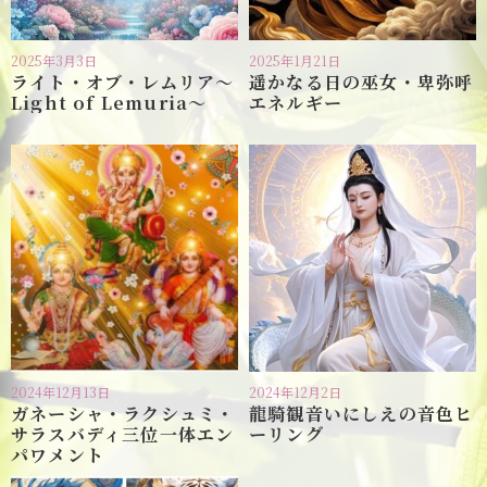
2025年3月3日
2025年1月21日
ライト・オブ・レムリア〜
遥かなる日の巫女・卑弥呼
Light of Lemuria〜
エネルギー
2024年12月13日
2024年12月2日
ガネーシャ・ラクシュミ・
龍騎観音いにしえの音色ヒ
サラスバディ三位一体エン
ーリング
パワメント