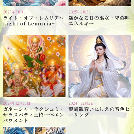
2025年3月3日
2025年1月21日
ライト・オブ・レムリア〜
遥かなる日の巫女・卑弥呼
Light of Lemuria〜
エネルギー
2024年12月13日
2024年12月2日
ガネーシャ・ラクシュミ・
龍騎観音いにしえの音色ヒ
サラスバディ三位一体エン
ーリング
パワメント