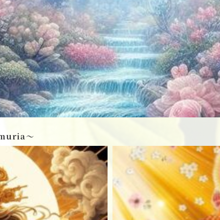
muria〜