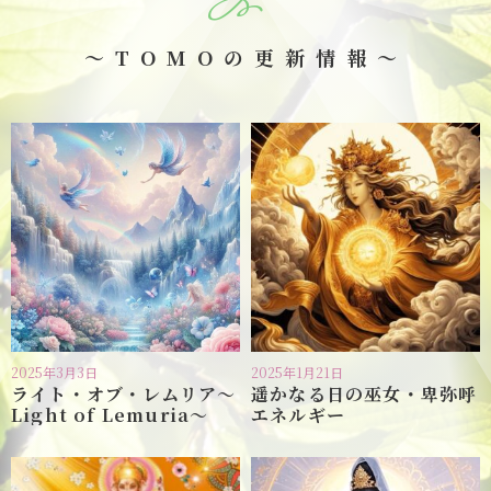
～TOMOの更新情報～
2025年3月3日
2025年1月21日
ライト・オブ・レムリア〜
遥かなる日の巫女・卑弥呼
Light of Lemuria〜
エネルギー