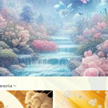
muria〜