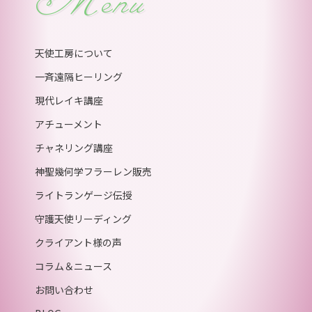
天使工房について
一斉遠隔ヒーリング
現代レイキ講座
アチューメント
チャネリング講座
神聖幾何学フラーレン販売
ライトランゲージ伝授
守護天使リーディング
クライアント様の声
コラム＆ニュース
お問い合わせ