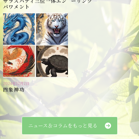
サラスバディ三位一体エン
ーリング
パワメント
2024年12月2日
四象神功
ニュース＆コラムをもっと見る