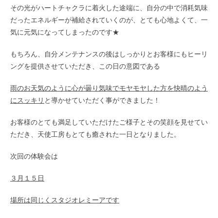
その光がハートチャクラに着火した途端に、自分の中で消耗気味
だったエネルギーが補給されていくのが、とても心地よくて、一
気に元気になってしまったのです★
もちろん、自分メンテナンスの後はしっかりとお客様にもヒーリ
ングを提供させていただき、この日の意図である
雨のお天気のように心が曇り気味でモヤモヤした方を快晴のよう
にスッキリ
と導かせていただく事ができました！
お客様のとても満足していただけたご様子とその笑顔を見せてい
ただき、天使工房もとても癒された一日となりました。
次回の体験会は
３月１５日
場所は同じくスタジオレミーアです