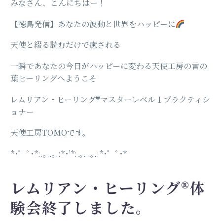
みなさん、こんにちはー！
【徳島発信】あなたの波動と世界をハッピーに
天使と綴る読むだけで癒される
一瞬であなたの今日がハッピーに変わる天使工房の言の
葉ヒーリングへようこそ
レムリアン・ヒーリング®️マスターレベル１プラクティシ
ョナー
天使工房TOMOです。
*･゜ﾟ･*:.｡..｡.:*･’*:.｡. .｡.:*･゜ﾟ･*
レムリアン・ヒーリング®️体
験会終了しました。