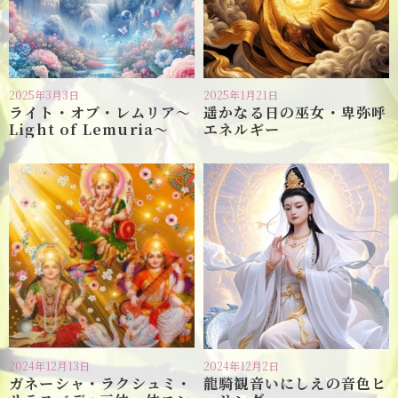
2025年3月3日
2025年1月21日
ライト・オブ・レムリア〜
遥かなる日の巫女・卑弥呼
Light of Lemuria〜
エネルギー
2024年12月13日
2024年12月2日
ガネーシャ・ラクシュミ・
龍騎観音いにしえの音色ヒ